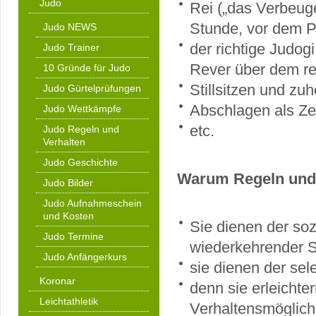
Judo
Rei („das Verbeug
Stunde, vor dem P
Judo NEWS
der richtige Judogi
Judo Trainer
Rever über dem re
10 Gründe für Judo
Stillsitzen und z
Judo Gürtelprüfungen
Abschlagen als Ze
Judo Wettkämpfe
etc.
Judo Regeln und
Verhalten
Judo Geschichte
Warum Regeln und 
Judo Bilder
Judo Aufnahmeschein
und Kosten
Sie dienen der sozi
Judo Termine
wiederkehrender S
Judo Anfängerkurs
sie dienen der sel
Koronar
denn sie erleichte
Leichtathletik
Verhaltensmöglich