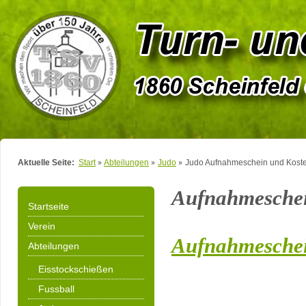
Aktuelle Seite:
Start
Abteilungen
Judo
Judo Aufnahmeschein und Kost
Aufnahmesche
Startseite
Verein
Aufnahmeschei
Abteilungen
Eisstockschießen
Fussball