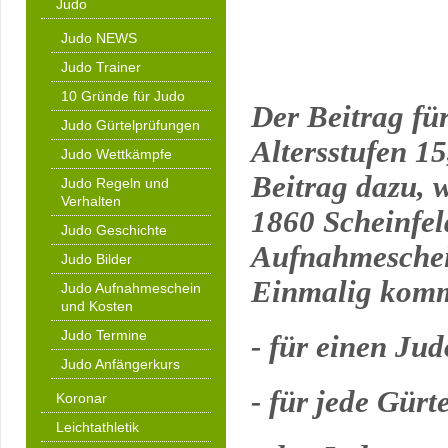
Judo
Judo NEWS
Judo Trainer
10 Gründe für Judo
Der Beitrag für
Judo Gürtelprüfungen
Altersstufen 1
Judo Wettkämpfe
Beitrag dazu, 
Judo Regeln und
Verhalten
1860 Scheinfeld
Judo Geschichte
Aufnahmeschein
Judo Bilder
Einmalig komm
Judo Aufnahmeschein
und Kosten
Judo Termine
- für einen J
Judo Anfängerkurs
- für jede Gürt
Koronar
Leichtathletik