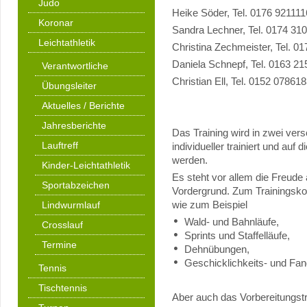
Judo
Heike Söder, Tel. 0176 92111
Koronar
Sandra Lechner, Tel. 0174 31
Leichtathletik
Christina Zechmeister, Tel. 0
Daniela Schnepf, Tel. 0163 2
Verantwortliche
Christian Ell, Tel. 0152 07861
Übungsleiter
Aktuelles / Berichte
Jahresberichte
Das Training wird in zwei ve
Lauftreff
individueller trainiert und auf
werden.
Kinder-Leichtathletik
Es steht vor allem die Freude 
Sportabzeichen
Vordergrund. Zum Trainingsko
wie zum Beispiel
Lindwurmlauf
Wald- und Bahnläufe,
Crosslauf
Sprints und Staffelläufe,
Termine
Dehnübungen,
Geschicklichkeits- und Fan
Tennis
Tischtennis
Aber auch das Vorbereitungstr