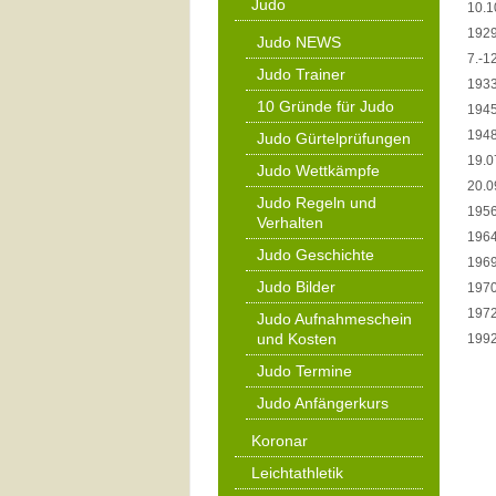
Judo
10.1
1929
Judo NEWS
7.-1
Judo Trainer
1933
10 Gründe für Judo
1945
1948
Judo Gürtelprüfungen
19.0
Judo Wettkämpfe
20.0
Judo Regeln und
1956
Verhalten
1964
Judo Geschichte
1969
Judo Bilder
1970
1972
Judo Aufnahmeschein
und Kosten
1992
Judo Termine
Judo Anfängerkurs
Koronar
Leichtathletik