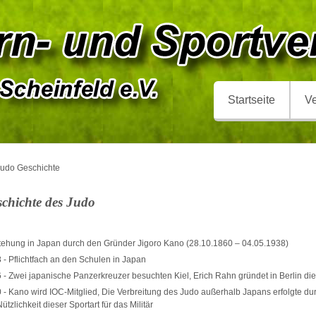
Startseite
Ve
Judo Geschichte
chichte des Judo
tehung in Japan durch den Gründer Jigoro Kano (28.10.1860 – 04.05.1938)
 - Pflichtfach an den Schulen in Japan
 - Zwei japanische Panzerkreuzer besuchten Kiel, Erich Rahn gründet in Berlin die
 - Kano wird IOC-Mitglied, Die Verbreitung des Judo außerhalb Japans erfolgte du
ützlichkeit dieser Sportart für das Militär