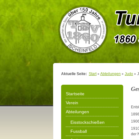
Aktuelle Seite:
Start
Abteilungen
Judo
Ges
Startseite
Verein
Ents
Abteilungen
1898
1906
Eisstockschießen
1910
Fussball
der N