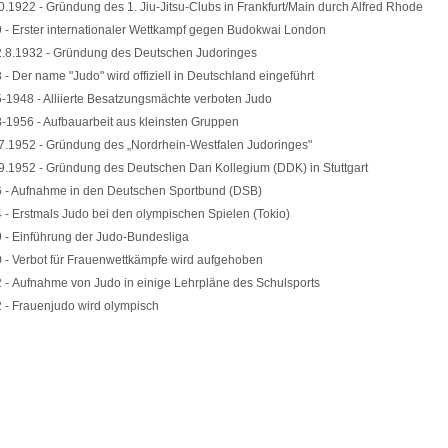
0.1922 - Gründung des 1. Jiu-Jitsu-Clubs in Frankfurt/Main durch Alfred Rhode
 - Erster internationaler Wettkampf gegen Budokwai London
2.8.1932 - Gründung des Deutschen Judoringes
 - Der name "Judo" wird offiziell in Deutschland eingeführt
-1948 - Alliierte Besatzungsmächte verboten Judo
-1956 - Aufbauarbeit aus kleinsten Gruppen
7.1952 - Gründung des „Nordrhein-Westfalen Judoringes"
9.1952 - Gründung des Deutschen Dan Kollegium (DDK) in Stuttgart
 - Aufnahme in den Deutschen Sportbund (DSB)
 - Erstmals Judo bei den olympischen Spielen (Tokio)
 - Einführung der Judo-Bundesliga
 - Verbot für Frauenwettkämpfe wird aufgehoben
 - Aufnahme von Judo in einige Lehrpläne des Schulsports
 - Frauenjudo wird olympisch