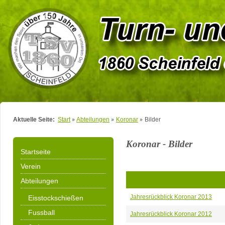
Aktuelle Seite:
Start
Abteilungen
Koronar
Bilder
Koronar - Bilder
Startseite
Verein
Abteilungen
Jahresrückblick Koronar 2013
Eisstockschießen
Fussball
Jahresrückblick Koronar 2012