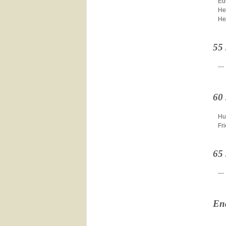
Ed
He
He
55
---
60
Hu
Fr
65
---
En