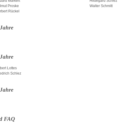
uard Markert
Hildegard Schlez
lmut Proske
Walter Schmitt
rbert Rückel
 Jahre
 Jahre
bert Lottes
iedrich Schlez
 Jahre
d FAQ