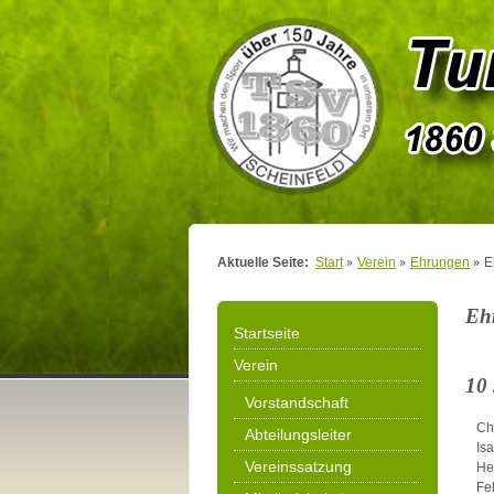
Aktuelle Seite:
Start
Verein
Ehrungen
E
Eh
Startseite
Verein
10
Vorstandschaft
Ch
Abteilungsleiter
Is
Vereinssatzung
He
Fel