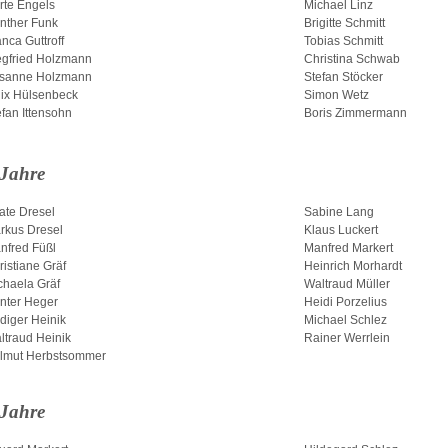
rte Engels
Michael Linz
nther Funk
Brigitte Schmitt
nca Guttroff
Tobias Schmitt
egfried Holzmann
Christina Schwab
sanne Holzmann
Stefan Stöcker
lix Hülsenbeck
Simon Wetz
efan Ittensohn
Boris Zimmermann
 Jahre
ate Dresel
Sabine Lang
rkus Dresel
Klaus Luckert
nfred Füßl
Manfred Markert
ristiane Gräf
Heinrich Morhardt
chaela Gräf
Waltraud Müller
nter Heger
Heidi Porzelius
diger Heinik
Michael Schlez
ltraud Heinik
Rainer Werrlein
lmut Herbstsommer
 Jahre