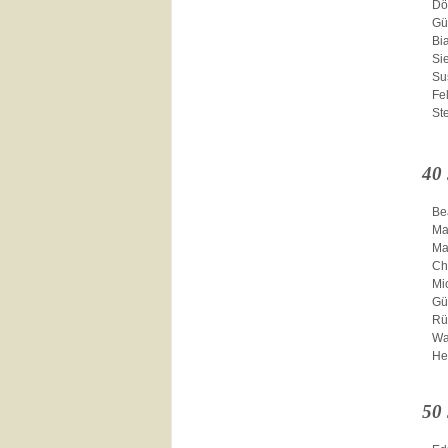
Dö
Gü
Bia
Si
Su
Fe
St
40
Be
Ma
Ma
Ch
Mi
Gü
Rü
Wa
He
50