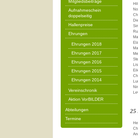
Mitgliedsbeiträge
Hi
No
Aufnahmeschein
Ch
doppelseitig
Di
Hallenpreise
Si
Ru
Ehrungen
Ma
El
Ehrungen 2018
Ma
Ehrungen 2017
Me
St
Ehrungen 2016
Li
Ei
Ehrungen 2015
Ch
Ehrungen 2014
Lu
Ni
Vereinschronik
Le
Aktion VorBILDER
Abteilungen
25
Termine
He
Ch
An