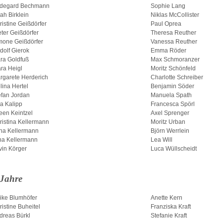
ldegard Bechmann
Sophie Lang
ah Birklein
Niklas McCollister
ristine Geißdörfer
Paul Oprea
eter Geißdörfer
Theresa Reuther
mone Geißdörfer
Vanessa Reuther
dolf Gierok
Emma Röder
ra Goldfuß
Max Schmoranzer
ara Heigl
Moritz Schönfeld
rgarete Herderich
Charlotte Schreiber
lina Hertel
Benjamin Söder
efan Jordan
Manuela Spath
sa Kalipp
Francesca Spörl
leen Keintzel
Axel Sprenger
ristina Kellermann
Moritz Urban
na Kellermann
Björn Werrlein
na Kellermann
Lea Will
vin Körger
Luca Wüllscheidt
 Jahre
ike Blumhöfer
Anette Kern
ristine Buheitel
Franziska Kraft
dreas Bürkl
Stefanie Kraft