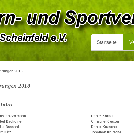
Startseite
Ve
hrungen 2018
rungen 2018
 Jahre
ristian Amtmann
Daniel Körner
abel Bachofner
Christine Kreuzer
iko Bassani
Daniel Krutsche
ix Bätz
Jonathan Krutsche