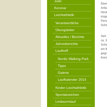
Judo
Eben
Koronar
Anfa
Heut
Leichtathletik
insg
Pers
Verantwortliche
Schw
Übungsleiter
Seit
Aktuelles / Berichte
ca. 
Jahresberichte
Sche
ein 
Lauftreff
gegr
Krei
Nordic-Walking-Park
Tipps
Galerie
Laufkalender 2014
Kinder-Leichtathletik
Sportabzeichen
Lindwurmlauf