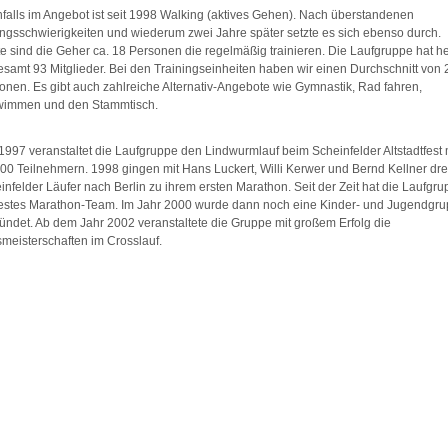
falls im Angebot ist seit 1998 Walking (aktives Gehen). Nach überstandenen
ngsschwierigkeiten und wiederum zwei Jahre später setzte es sich ebenso durch.
e sind die Geher ca. 18 Personen die regelmäßig trainieren. Die Laufgruppe hat h
esamt 93 Mitglieder. Bei den Trainingseinheiten haben wir einen Durchschnitt von 
onen. Es gibt auch zahlreiche Alternativ-Angebote wie Gymnastik, Rad fahren,
immen und den Stammtisch.
 1997 veranstaltet die Laufgruppe den Lindwurmlauf beim Scheinfelder Altstadtfest 
300 Teilnehmern. 1998 gingen mit Hans Luckert, Willi Kerwer und Bernd Kellner dre
infelder Läufer nach Berlin zu ihrem ersten Marathon. Seit der Zeit hat die Laufgr
festes Marathon-Team. Im Jahr 2000 wurde dann noch eine Kinder- und Jugendgr
ündet. Ab dem Jahr 2002 veranstaltete die Gruppe mit großem Erfolg die
smeisterschaften im Crosslauf.