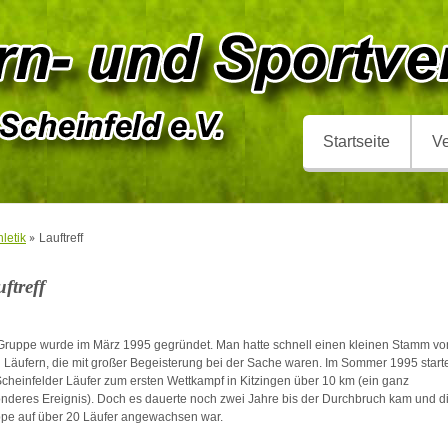
Startseite
Ve
hletik
Lauftreff
ftreff
Gruppe wurde im März 1995 gegründet. Man hatte schnell einen kleinen Stamm vo
 Läufern, die mit großer Begeisterung bei der Sache waren. Im Sommer 1995 start
Scheinfelder Läufer zum ersten Wettkampf in Kitzingen über 10 km (ein ganz
nderes Ereignis). Doch es dauerte noch zwei Jahre bis der Durchbruch kam und d
pe auf über 20 Läufer angewachsen war.