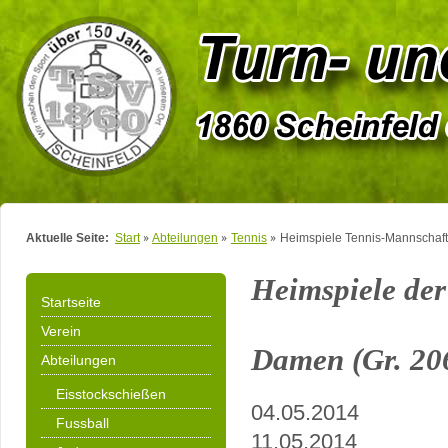
Aktuelle Seite:
Start
Abteilungen
Tennis
Heimspiele Tennis-Mannschaf
Heimspiele de
Startseite
Verein
Damen (Gr. 20
Abteilungen
Eisstockschießen
04.05.2014
Fussball
11.05.2014