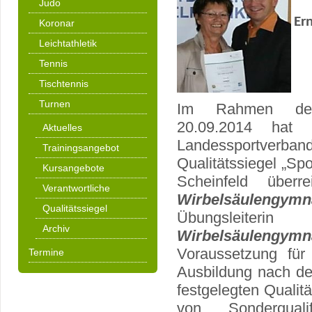
Judo
Er
Koronar
Leichtathletik
Tennis
Tischtennis
Turnen
Im Rahmen der
20.09.2014 hat 
Aktuelles
Landessportve
Trainingsangebot
Qualitätssiegel „Sp
Kursangebote
Scheinfeld überr
Verantwortliche
Wirbelsäulengymn
Qualitätssiegel
Übungsleiter
Archiv
Wirbelsäulengy
Voraussetzung für
Termine
Ausbildung nach d
festgelegten Qualit
von Sonderqual