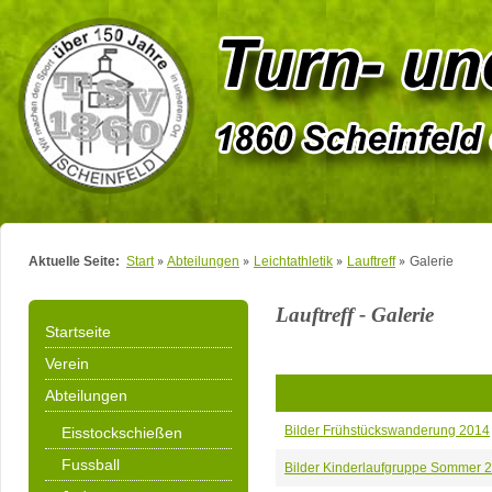
Aktuelle Seite:
Start
Abteilungen
Leichtathletik
Lauftreff
Galerie
Lauftreff - Galerie
Startseite
Verein
Abteilungen
Bilder Frühstückswanderung 2014
Eisstockschießen
Fussball
Bilder Kinderlaufgruppe Sommer 