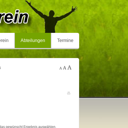
rein
Abteilungen
Termine
4
h" das gewünscht Ergebnis auswählen.