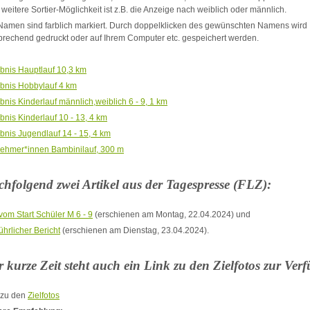
 weitere Sortier-Möglichkeit ist z.B. die Anzeige nach weiblich oder männlich.
Namen sind farblich markiert. Durch doppelklicken des gewünschten Namens wird
prechend gedruckt oder auf Ihrem Computer etc. gespeichert werden.
bnis Hauptlauf 10,3 km
bnis Hobbylauf 4 km
bnis Kinderlauf männlich,weiblich 6 - 9, 1 km
bnis Kinderlauf 10 - 13, 4 km
bnis Jugendlauf 14 - 15, 4 km
nehmer*innen Bambinilauf, 300 m
hfolgend zwei Artikel aus der Tagespresse (FLZ):
 vom Start Schüler M 6 - 9
(erschienen am Montag, 22.04.2024) und
ührlicher Bericht
(erschienen am Dienstag, 23.04.2024).
 kurze Zeit steht auch ein Link zu den Zielfotos zur Ver
 zu den
Zielfotos