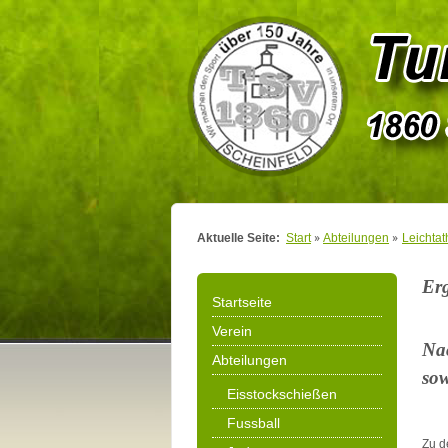
Aktuelle Seite:
Start
Abteilungen
Leichtat
Er
Startseite
Verein
Nac
Abteilungen
sow
Eisstockschießen
Fussball
Zu d