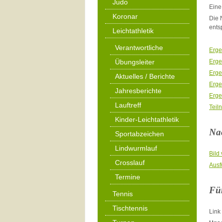
Judo
Eine
Koronar
Die 
ents
Leichtathletik
Verantwortliche
Erge
Übungsleiter
Erge
Erge
Aktuelles / Berichte
Erge
Jahresberichte
Erge
Lauftreff
Teil
Kinder-Leichtathletik
Nac
Sportabzeichen
Lindwurmlauf
Bild
Crosslauf
Ausf
Termine
Für
Tennis
Tischtennis
Link