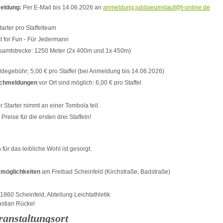
eldung:
Per E-Mail bis 14.06.2026 an
anmeldung.jubilaeumslauf@t-online.de
tarter pro Staffelteam
st for Fun - Für Jedermann
samtstrecke: 1250 Meter (2x 400m und 1x 450m)
ldegebühr; 5,00 € pro Staffel (bei Anmeldung bis 14.06.2026)
chmeldungen
vor Ort sind möglich: 6,00 € pro Staffel
r Starter nimmt an einer Tombola teil.
 Preise für die ersten drei Staffeln!
 für das leibliche Wohl ist gesorgt.
möglichkeiten
am Freibad Scheinfeld (Kirchstraße, Badstraße)
1860 Scheinfeld, Abteilung Leichtathletik
stian Rückel
ranstaltungsort