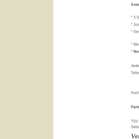
Anm
* 3 S
* Ju
* Ge
* Me
*
Na
Jede
Tolle
Auch
Park
TSV 
Seba
Ve