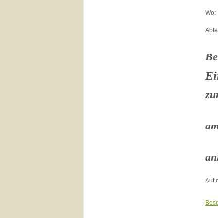
Wo:
Abte
Be
Ei
zu
am
an
Auf 
Besc