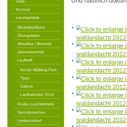
Und natürlich dokumen
Judo
Koronar
Leichtathletik
Verantwortliche
Übungsleiter
Aktuelles / Berichte
Jahresberichte
Lauftreff
Nordic-Walking-Park
Tipps
Galerie
Laufkalender 2014
Kinder-Leichtathletik
Sportabzeichen
Lindwurmlauf