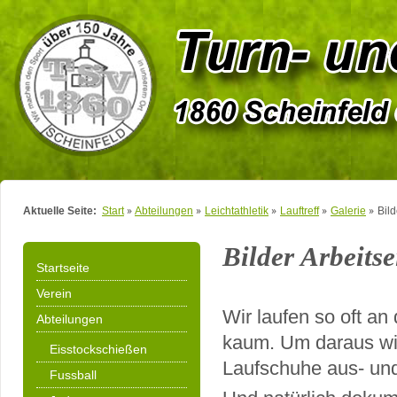
Aktuelle Seite:
Start
Abteilungen
Leichtathletik
Lauftreff
Galerie
Bil
Bilder Arbeits
Startseite
Verein
Wir laufen so oft a
Abteilungen
kaum. Um daraus wie
Eisstockschießen
Laufschuhe aus- un
Fussball